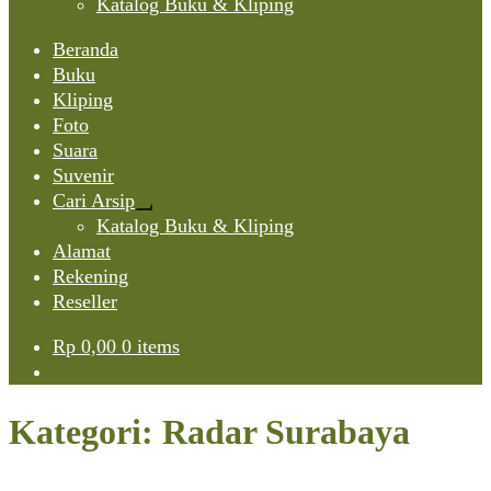
Katalog Buku & Kliping
Beranda
Buku
Kliping
Foto
Suara
Suvenir
Cari Arsip
Expand
Katalog Buku & Kliping
child
Alamat
menu
Rekening
Reseller
Rp
0,00
0 items
Kategori:
Radar Surabaya