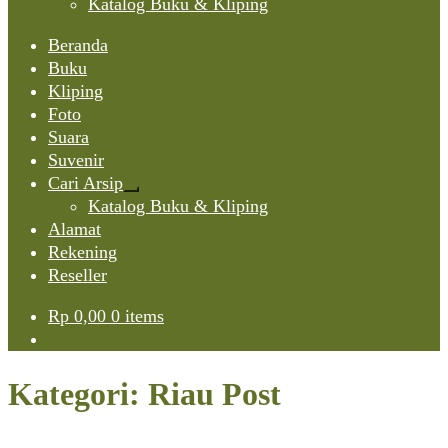
Katalog Buku & Kliping
Beranda
Buku
Kliping
Foto
Suara
Suvenir
Cari Arsip
Expand
Katalog Buku & Kliping
child
Alamat
menu
Rekening
Reseller
Rp
0,00
0 items
Kategori:
Riau Post