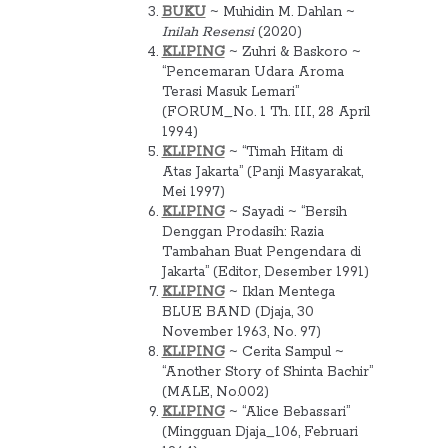
BUKU
~ Muhidin M. Dahlan ~
Inilah Resensi
(2020)
KLIPING
~ Zuhri & Baskoro ~
“Pencemaran Udara Aroma
Terasi Masuk Lemari”
(FORUM_No. 1 Th. III, 28 April
1994)
KLIPING
~ “Timah Hitam di
Atas Jakarta” (Panji Masyarakat,
Mei 1997)
KLIPING
~ Sayadi ~ “Bersih
Denggan Prodasih: Razia
Tambahan Buat Pengendara di
Jakarta” (Editor, Desember 1991)
KLIPING
~ Iklan Mentega
BLUE BAND (Djaja, 30
November 1963, No. 97)
KLIPING
~ Cerita Sampul ~
“Another Story of Shinta Bachir”
(MALE, No.002)
KLIPING
~ “Alice Bebassari”
(Mingguan Djaja_106, Februari