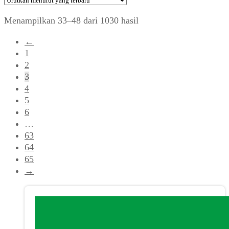
Diurutkan
Menampilkan 33–48 dari 1030 hasil
menurut
←
yang
1
terbaru
2
3
4
5
6
…
63
64
65
→