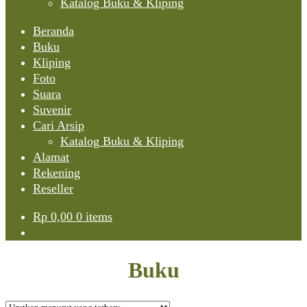
Katalog Buku & Kliping
Beranda
Buku
Kliping
Foto
Suara
Suvenir
Cari Arsip
Katalog Buku & Kliping
Alamat
Rekening
Reseller
Rp
0,00
0 items
Buku