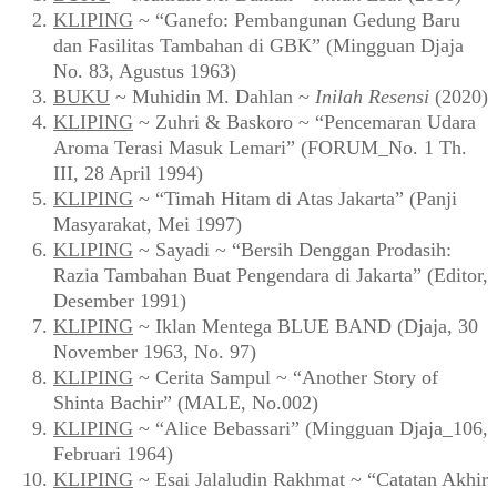
KLIPING
~ “Ganefo: Pembangunan Gedung Baru
dan Fasilitas Tambahan di GBK” (Mingguan Djaja
No. 83, Agustus 1963)
BUKU
~ Muhidin M. Dahlan ~
Inilah Resensi
(2020)
KLIPING
~ Zuhri & Baskoro ~ “Pencemaran Udara
Aroma Terasi Masuk Lemari” (FORUM_No. 1 Th.
III, 28 April 1994)
KLIPING
~ “Timah Hitam di Atas Jakarta” (Panji
Masyarakat, Mei 1997)
KLIPING
~ Sayadi ~ “Bersih Denggan Prodasih:
Razia Tambahan Buat Pengendara di Jakarta” (Editor,
Desember 1991)
KLIPING
~ Iklan Mentega BLUE BAND (Djaja, 30
November 1963, No. 97)
KLIPING
~ Cerita Sampul ~ “Another Story of
Shinta Bachir” (MALE, No.002)
KLIPING
~ “Alice Bebassari” (Mingguan Djaja_106,
Februari 1964)
KLIPING
~ Esai Jalaludin Rakhmat ~ “Catatan Akhir