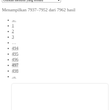
Diurutkan
Menampilkan 7937–7952 dari 7962 hasil
menurut
←
yang
1
terbaru
2
3
…
494
495
496
497
498
→