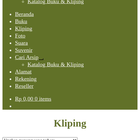
Katalog Buku & Kliping
Beranda
Buku
Kliping
Foto
Suara
Suvenir
Cari Arsip
Expand
Katalog Buku & Kliping
child
Alamat
menu
Rekening
Reseller
Rp
0,00
0 items
Kliping