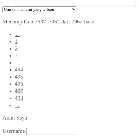
Diurutkan
Menampilkan 7937–7952 dari 7962 hasil
menurut
←
yang
1
terbaru
2
3
…
494
495
496
497
498
→
Akun Saya
Username