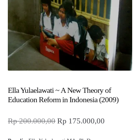
child
menu
Alamat
Rekening
Reseller
Ella Yulaelawati ~ A New Theory of
Education Reform in Indonesia (2009)
Harga
Harga
Rp
200.000,00
Rp
175.000,00
aslinya
saat