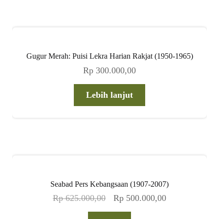
Gugur Merah: Puisi Lekra Harian Rakjat (1950-1965)
Rp
300.000,00
Lebih lanjut
Seabad Pers Kebangsaan (1907-2007)
Harga
Harga
Rp
625.000,00
Rp
500.000,00
aslinya
saat