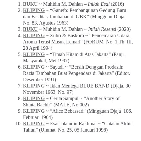
BUKU
~ Muhidin M. Dahlan –
Inilah Esai
(2016)
KLIPING
~ “Ganefo: Pembangunan Gedung Baru
dan Fasilitas Tambahan di GBK” (Mingguan Djaja
No. 83, Agustus 1963)
BUKU
~ Muhidin M. Dahlan ~
Inilah Resensi
(2020)
KLIPING
~ Zuhri & Baskoro ~ “Pencemaran Udara
Aroma Terasi Masuk Lemari” (FORUM_No. 1 Th. III,
28 April 1994)
KLIPING
~ “Timah Hitam di Atas Jakarta” (Panji
Masyarakat, Mei 1997)
KLIPING
~ Sayadi ~ “Bersih Denggan Prodasih:
Razia Tambahan Buat Pengendara di Jakarta” (Editor,
Desember 1991)
KLIPING
~ Iklan Mentega BLUE BAND (Djaja, 30
November 1963, No. 97)
KLIPING
~ Cerita Sampul ~ “Another Story of
Shinta Bachir” (MALE, No.002)
KLIPING
~ “Alice Bebassari” (Mingguan Djaja_106,
Februari 1964)
KLIPING
~ Esai Jalaludin Rakhmat ~ “Catatan Akhir
Tahun” (Ummat_No. 25, 05 Januari 1998)