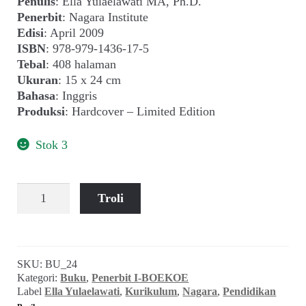
adalah:
ini
Penulis
: Ella Yulaelawati MA, Ph.D.
Penerbit
: Nagara Institute
Rp 200.000,00.
adalah:
Edisi
: April 2009
Rp 175.000
ISBN
: 978-979-1436-17-5
Tebal
: 408 halaman
Ukuran
: 15 x 24 cm
Bahasa
: Inggris
Produksi
: Hardcover – Limited Edition
Stok 3
Kuantitas
Troli
Ella
Yulaelawati
~
A
SKU:
BU_24
New
Kategori:
Buku
,
Penerbit I-BOEKOE
Theory
Label
Ella Yulaelawati
,
Kurikulum
,
Nagara
,
Pendidikan
of