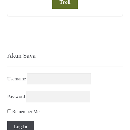
adalah:
ini
Troli
Rp 625.000,00.
adalah:
Rp 500.000,00
Akun Saya
Username
Password
Remember Me