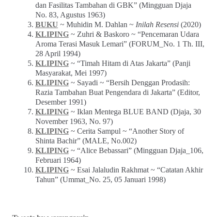
dan Fasilitas Tambahan di GBK” (Mingguan Djaja
No. 83, Agustus 1963)
BUKU
~ Muhidin M. Dahlan ~
Inilah Resensi
(2020)
KLIPING
~ Zuhri & Baskoro ~ “Pencemaran Udara
Aroma Terasi Masuk Lemari” (FORUM_No. 1 Th. III,
28 April 1994)
KLIPING
~ “Timah Hitam di Atas Jakarta” (Panji
Masyarakat, Mei 1997)
KLIPING
~ Sayadi ~ “Bersih Denggan Prodasih:
Razia Tambahan Buat Pengendara di Jakarta” (Editor,
Desember 1991)
KLIPING
~ Iklan Mentega BLUE BAND (Djaja, 30
November 1963, No. 97)
KLIPING
~ Cerita Sampul ~ “Another Story of
Shinta Bachir” (MALE, No.002)
KLIPING
~ “Alice Bebassari” (Mingguan Djaja_106,
Februari 1964)
KLIPING
~ Esai Jalaludin Rakhmat ~ “Catatan Akhir
Tahun” (Ummat_No. 25, 05 Januari 1998)