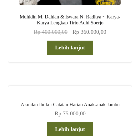
Muhidin M. Dahlan & Iswara N. Raditya ~ Karya-
Karya Lengkap Tirto Adhi Soerjo
Harga
Harga
Rp
400.000,00
Rp
360.000,00
aslinya
saat
adalah:
ini
Lebih lanjut
Rp 400.000,00.
adalah:
Rp 360.000,00
Aku dan Ibuku: Catatan Harian Anak-anak Jambu
Rp
75.000,00
Lebih lanjut