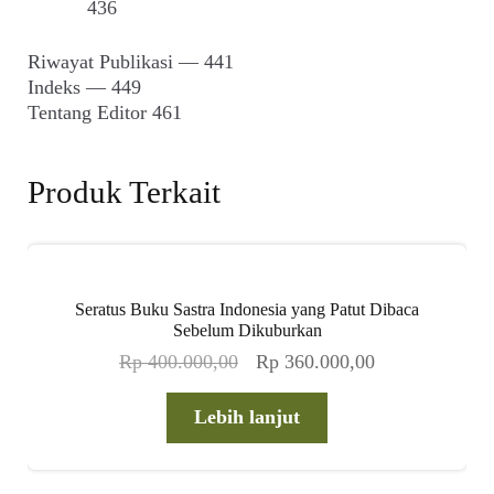
436
Riwayat Publikasi — 441
Indeks — 449
Tentang Editor 461
Produk Terkait
Seratus Buku Sastra Indonesia yang Patut Dibaca
Sebelum Dikuburkan
Harga
Harga
Rp
400.000,00
Rp
360.000,00
aslinya
saat
adalah:
ini
Lebih lanjut
Rp 400.000,00.
adalah:
Rp 360.000,00