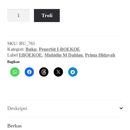
Kuantitas
Troli
Muhidin
M.
Dahlan
~
SKU:
BU_761
Politik
Kategori:
Buku
,
Penerbit I-BOEKOE
Tanpa
Label
I:BOEKOE
,
Muhidin M Dahlan
,
Prima Hidayah
Dokumen
Bagikan
(2018)
Deskripsi
Berkas