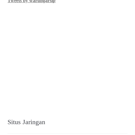
Tweets by warungarsip
Situs Jaringan