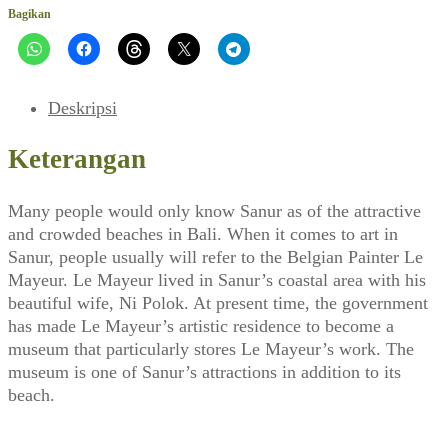
Sanur
Bagikan
in
the
Peak
(ARTI,
Deskripsi
April
2009)
Keterangan
Many people would only know Sanur as of the attractive
and crowded beaches in Bali. When it comes to art in
Sanur, people usually will refer to the Belgian Painter Le
Mayeur. Le Mayeur lived in Sanur’s coastal area with his
beautiful wife, Ni Polok. At present time, the government
has made Le Mayeur’s artistic residence to become a
museum that particularly stores Le Mayeur’s work. The
museum is one of Sanur’s attractions in addition to its
beach.