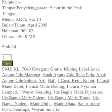
Kurator: –
Tempat Penyelenggaraan: Sanur in the Peak
Tanggal: –
Media: ARTI, No. 14
Bulan/Tahun: April 2009
Halaman: 96-103
Ukuran: 36. 9 MB
Stok 24
Kuantitas
Anak
Troli
Agung
SKU:
KL_7640
Kategori:
Gratis
,
Kliping
Label
Anak
Gde
Agung Gde Maregeg
,
Anak Agung Gde Raka Puja
,
Anak
Sobrat
Agung Gde Sobrat
,
Arti
,
Bali
,
I Gusti Ketut Kobot
,
I Gusti
~
Made Baret
,
I Gusti Made Deblog
,
I Gusti Nyoman
Old
Lempad
,
I Wayan Gerudug
,
Ida Bagus Made Djatasura
,
Master
Ida Bagus Made Poleng
,
Ida Bagus Made Togog
,
Ida
Bali
Bagus Nadera
,
Made Didja
,
Made Djata
,
Sanur in the
~
Peak
,
Senirupa
,
Wayan Sunarta