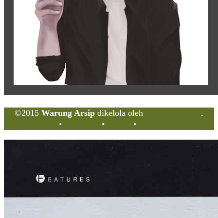
©2015
Warung Arsip
dikelola oleh
Indonesia Buku
.
Tentang
•
Peta Situs
•
Kerani
•
Privacy Policy