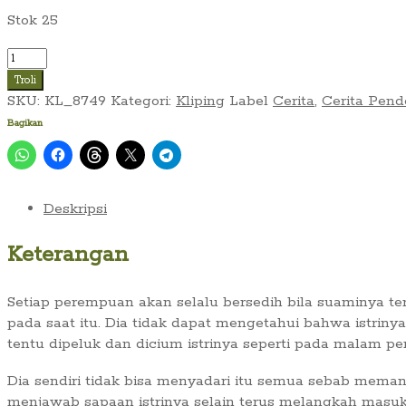
Stok 25
Kuantitas
Cerpen
Troli
Istijar
SKU:
KL_8749
Kategori:
Kliping
Label
Cerita
,
Cerita Pend
T.A
Bagikan
~
Pulang
Malam
(LIBERTY_No.
Deskripsi
908,
30
Keterangan
Januari
1971)
Setiap perempuan akan selalu bersedih bila suaminya ter
pada saat itu. Dia tidak dapat mengetahui bahwa istrin
tentu dipeluk dan dicium istrinya seperti pada malam p
Dia sendiri tidak bisa menyadari itu semua sebab mema
menjawab sapaan istrinya selain terus melangkah masuk