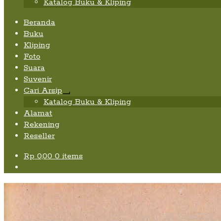
Katalog Buku & Kliping
Beranda
Buku
Kliping
Foto
Suara
Suvenir
Cari Arsip
Expand
Katalog Buku & Kliping
child
Alamat
menu
Rekening
Reseller
Rp
0,00
0 items