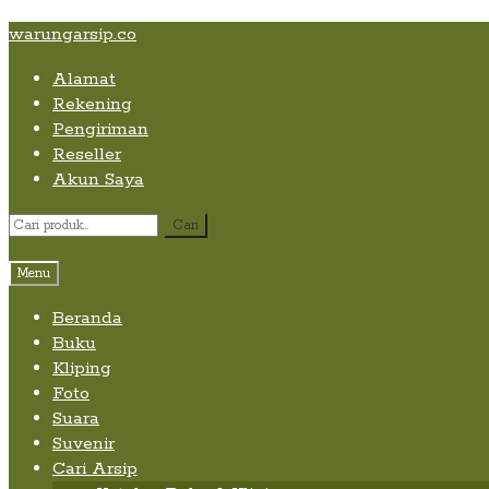
Skip
Skip
Skip
warungarsip.co
to
to
to
Alamat
content
navigation
content
Rekening
Pengiriman
Reseller
Akun Saya
Pencarian
Cari
untuk:
Menu
Beranda
Buku
Kliping
Foto
Suara
Suvenir
Cari Arsip