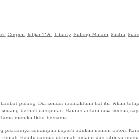
ek
,
Cerpen
,
Istijar T.A.
,
Liberty
,
Pulang Malam
,
Sastra
,
Suam
lambat pulang. Dia sendiri memaklumi hal itu. Akan tetap
ya sedang berhati campuran. Bauran antara rasa cemas, sa
ertama mereka tidur bersama.
ng pikirannya sendiripun seperti adukan semen beton. Ka
 rumah. Begitu sampai dirumah tenang dan istrinya menu