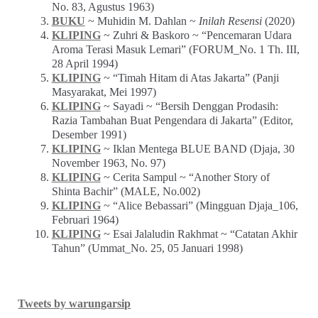
No. 83, Agustus 1963)
BUKU
~ Muhidin M. Dahlan ~
Inilah Resensi
(2020)
KLIPING
~ Zuhri & Baskoro ~ “Pencemaran Udara
Aroma Terasi Masuk Lemari” (FORUM_No. 1 Th. III,
28 April 1994)
KLIPING
~ “Timah Hitam di Atas Jakarta” (Panji
Masyarakat, Mei 1997)
KLIPING
~ Sayadi ~ “Bersih Denggan Prodasih:
Razia Tambahan Buat Pengendara di Jakarta” (Editor,
Desember 1991)
KLIPING
~ Iklan Mentega BLUE BAND (Djaja, 30
November 1963, No. 97)
KLIPING
~ Cerita Sampul ~ “Another Story of
Shinta Bachir” (MALE, No.002)
KLIPING
~ “Alice Bebassari” (Mingguan Djaja_106,
Februari 1964)
KLIPING
~ Esai Jalaludin Rakhmat ~ “Catatan Akhir
Tahun” (Ummat_No. 25, 05 Januari 1998)
Tweets by warungarsip