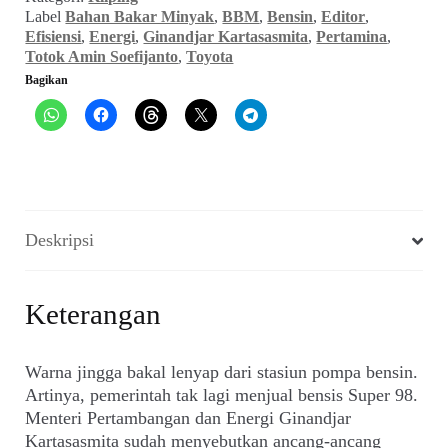
(EDITOR_No.
Label
Bahan Bakar Minyak
,
BBM
,
Bensin
,
Editor
,
04,
Efisiensi
,
Energi
,
Ginandjar Kartasasmita
,
Pertamina
,
30
Totok Amin Soefijanto
,
Toyota
September
Bagikan
1989)
Deskripsi
Keterangan
Warna jingga bakal lenyap dari stasiun pompa bensin.
Artinya, pemerintah tak lagi menjual bensis Super 98.
Menteri Pertambangan dan Energi Ginandjar
Kartasasmita sudah menyebutkan ancang-ancang