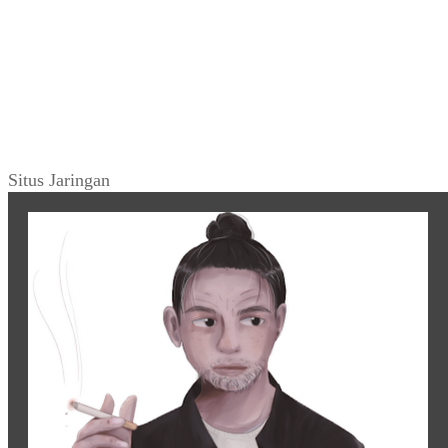
KLIPING
~ Cerita Sampul ~ “Another Story of
Shinta Bachir” (MALE, No.002)
KLIPING
~ “Alice Bebassari” (Mingguan Djaja_106,
Februari 1964)
KLIPING
~ Esai Jalaludin Rakhmat ~ “Catatan Akhir
Tahun” (Ummat_No. 25, 05 Januari 1998)
Tweets by warungarsip