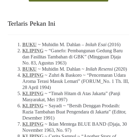
Terlaris Pekan Ini
BUKU
~ Muhidin M. Dahlan –
Inilah Esai
(2016)
KLIPING
~ “Ganefo: Pembangunan Gedung Baru
dan Fasilitas Tambahan di GBK” (Mingguan Djaja
No. 83, Agustus 1963)
BUKU
~ Muhidin M. Dahlan ~
Inilah Resensi
(2020)
KLIPING
~ Zuhri & Baskoro ~ “Pencemaran Udara
Aroma Terasi Masuk Lemari” (FORUM_No. 1 Th. III,
28 April 1994)
KLIPING
~ “Timah Hitam di Atas Jakarta” (Panji
Masyarakat, Mei 1997)
KLIPING
~ Sayadi ~ “Bersih Denggan Prodasih:
Razia Tambahan Buat Pengendara di Jakarta” (Editor,
Desember 1991)
KLIPING
~ Iklan Mentega BLUE BAND (Djaja, 30
November 1963, No. 97)
KLIPING
~ Cerita Sampul ~ “Another Story of