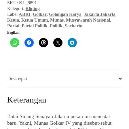
SKU:
KL_8891
Ketua
Kategori:
Kliping
Umum
Label
ABRI
,
Golkar
,
Golongan Karya
,
Jakarta Jakarta
,
(JAKARTA
Ketua
,
Ketua Umum
,
Munas
,
Musyawarah Nasional
,
JAKARTA_No.
Partai
,
Partai Politik
,
Politik
,
Soeharto
120,
Bagikan
23
September
1988)
Deskripsi
Keterangan
Balai Sidang Senayan Jakarta pekan ini mencatat
baru. Yakni, Munas Golkar IV yang disebut-sebut