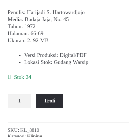
Penulis: Harijadi S. Hartowardjojo
Media: Budaja Jaja, No. 45
Tahun: 1972
Halaman: 66-69
Ukuran: 2. 92 MB
Versi Produksi
:
Digital/PDF
Lokasi Stok
:
Gudang Warsip
Stok 24
Kuantitas
Troli
Harijadi
S.
Hartowardojo
~
SKU:
KL_8810
Meninggalkan
Kategori:
Kliping