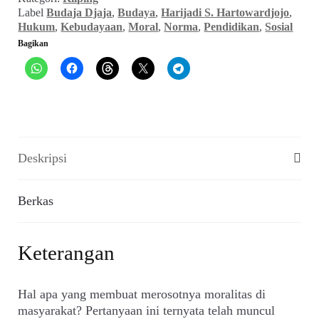
Tata-
Label
Budaja Djaja
,
Budaya
,
Harijadi S. Hartowardjojo
,
Krama
Hukum
,
Kebudayaan
,
Moral
,
Norma
,
Pendidikan
,
Sosial
(Budaja
Bagikan
Daja_No.
45,
Februari
1972)
Deskripsi
Berkas
Keterangan
Hal apa yang membuat merosotnya moralitas di
masyarakat? Pertanyaan ini ternyata telah muncul