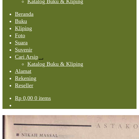
Katalog Buku & Kliping
Beranda
Buku
Kliping
Foto
Suara
Suvenir
Cari Arsip
Expand
Katalog Buku & Kliping
child
Alamat
menu
Rekening
Reseller
Rp
0,00
0 items