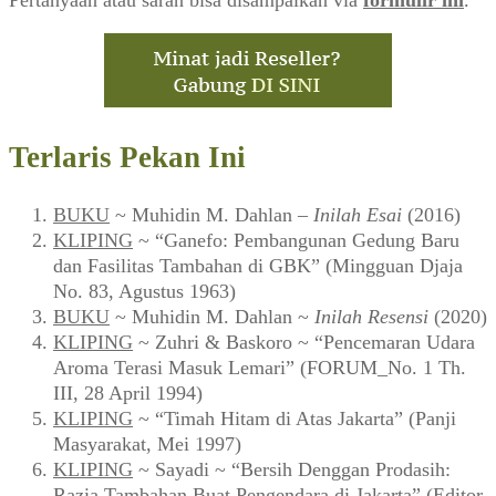
Terlaris Pekan Ini
BUKU
~ Muhidin M. Dahlan –
Inilah Esai
(2016)
KLIPING
~ “Ganefo: Pembangunan Gedung Baru
dan Fasilitas Tambahan di GBK” (Mingguan Djaja
No. 83, Agustus 1963)
BUKU
~ Muhidin M. Dahlan ~
Inilah Resensi
(2020)
KLIPING
~ Zuhri & Baskoro ~ “Pencemaran Udara
Aroma Terasi Masuk Lemari” (FORUM_No. 1 Th.
III, 28 April 1994)
KLIPING
~ “Timah Hitam di Atas Jakarta” (Panji
Masyarakat, Mei 1997)
KLIPING
~ Sayadi ~ “Bersih Denggan Prodasih:
Razia Tambahan Buat Pengendara di Jakarta” (Editor,