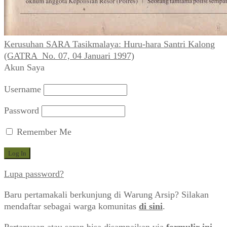
Kerusuhan SARA Tasikmalaya: Huru-hara Santri Kalong
(GATRA_No. 07, 04 Januari 1997)
Akun Saya
Username
Password
Remember Me
Lupa password?
Baru pertamakali berkunjung di Warung Arsip? Silakan
mendaftar sebagai warga komunitas
di sini
.
Pertanyaan atau saran bisa disampaikan via
formulir ini
.