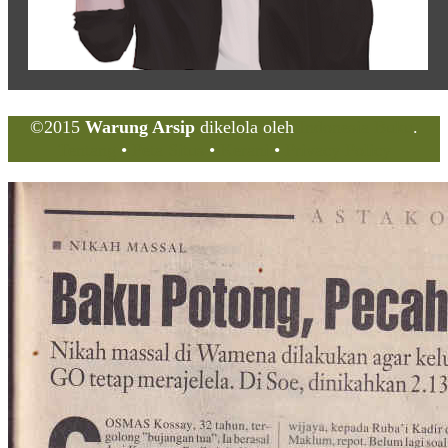
©2015
Warung Arsip
dikelola oleh
Indonesia Buku
.
Tentang
•
Peta Situs
•
Kerani
•
Privacy Policy