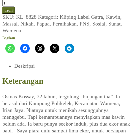
Kuantitas
Kawin
Troli
dan
SKU:
KL_8828
Kategori:
Kliping
Label
Gatra
,
Kawin
,
Sunat
Massal
,
Nikah
,
Papua
,
Pernihakan
,
PNS
,
Sosial
,
Sunat
,
Massal
Wamena
di
Bagikan
Papua
(GATRA_No.
07,
04
Deskripsi
Januari
1997)
Keterangan
Osmas Kossay, 32 tahun, tergolong “bujangan tua”. Ia
berasal dari Kampung Polikelek, Kecamatan Wamena,
Irian Jaya. Niatnya untuk menikah sesungguhnya
menggebu. Tapi kemampuannya menyiapkan mas kawin
belum ada. Ia baru punya seekor induk, plus dua ekor anak
babi. “Saya piara dulu sampai lima ekor, untuk persiapan