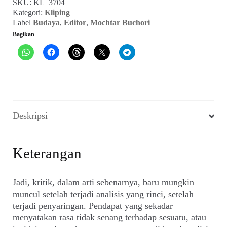
SKU:
KL_3704
Kritik,
Kategori:
Kliping
dan
Label
Budaya
,
Editor
,
Mochtar Buchori
"Budaya
Bagikan
Mencela"
(Editor,
21
Juli
1990)
Deskripsi
Keterangan
Jadi, kritik, dalam arti sebenarnya, baru mungkin
muncul setelah terjadi analisis yang rinci, setelah
terjadi penyaringan. Pendapat yang sekadar
menyatakan rasa tidak senang terhadap sesuatu, atau