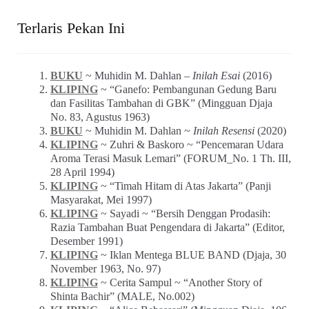
Terlaris Pekan Ini
BUKU
~ Muhidin M. Dahlan –
Inilah Esai
(2016)
KLIPING
~ “Ganefo: Pembangunan Gedung Baru
dan Fasilitas Tambahan di GBK” (Mingguan Djaja
No. 83, Agustus 1963)
BUKU
~ Muhidin M. Dahlan ~
Inilah Resensi
(2020)
KLIPING
~ Zuhri & Baskoro ~ “Pencemaran Udara
Aroma Terasi Masuk Lemari” (FORUM_No. 1 Th. III,
28 April 1994)
KLIPING
~ “Timah Hitam di Atas Jakarta” (Panji
Masyarakat, Mei 1997)
KLIPING
~ Sayadi ~ “Bersih Denggan Prodasih:
Razia Tambahan Buat Pengendara di Jakarta” (Editor,
Desember 1991)
KLIPING
~ Iklan Mentega BLUE BAND (Djaja, 30
November 1963, No. 97)
KLIPING
~ Cerita Sampul ~ “Another Story of
Shinta Bachir” (MALE, No.002)