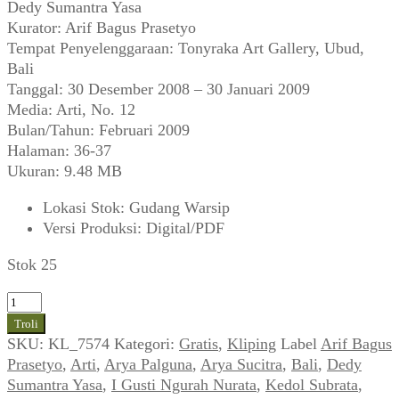
Dedy Sumantra Yasa
Kurator: Arif Bagus Prasetyo
Tempat Penyelenggaraan: Tonyraka Art Gallery, Ubud,
Bali
Tanggal: 30 Desember 2008 – 30 Januari 2009
Media: Arti, No. 12
Bulan/Tahun: Februari 2009
Halaman: 36-37
Ukuran: 9.48 MB
Lokasi Stok
:
Gudang Warsip
Versi Produksi
:
Digital/PDF
Stok 25
Kuantitas
Nyoman
Troli
Gunarsa,
SKU:
KL_7574
Kategori:
Gratis
,
Kliping
Label
Arif Bagus
dkk
Prasetyo
,
Arti
,
Arya Palguna
,
Arya Sucitra
,
Bali
,
Dedy
~
Sumantra Yasa
,
I Gusti Ngurah Nurata
,
Kedol Subrata
,