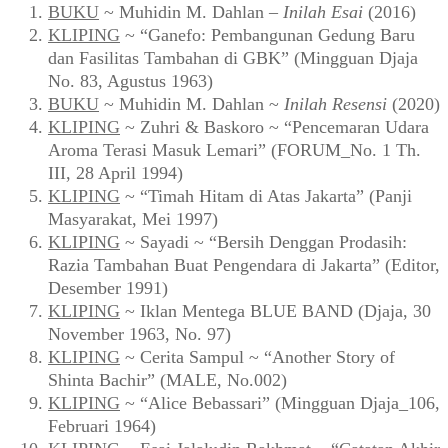
BUKU
~ Muhidin M. Dahlan –
Inilah Esai
(2016)
KLIPING
~ “Ganefo: Pembangunan Gedung Baru
dan Fasilitas Tambahan di GBK” (Mingguan Djaja
No. 83, Agustus 1963)
BUKU
~ Muhidin M. Dahlan ~
Inilah Resensi
(2020)
KLIPING
~ Zuhri & Baskoro ~ “Pencemaran Udara
Aroma Terasi Masuk Lemari” (FORUM_No. 1 Th.
III, 28 April 1994)
KLIPING
~ “Timah Hitam di Atas Jakarta” (Panji
Masyarakat, Mei 1997)
KLIPING
~ Sayadi ~ “Bersih Denggan Prodasih:
Razia Tambahan Buat Pengendara di Jakarta” (Editor,
Desember 1991)
KLIPING
~ Iklan Mentega BLUE BAND (Djaja, 30
November 1963, No. 97)
KLIPING
~ Cerita Sampul ~ “Another Story of
Shinta Bachir” (MALE, No.002)
KLIPING
~ “Alice Bebassari” (Mingguan Djaja_106,
Februari 1964)