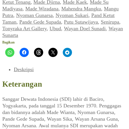
Lebih
Ketut Tenang
,
Made Djirna
,
Made Kaek
,
Made Su
Baik
Madiyasa
,
Made Wiradana
,
Mahendra Mangku
,
Mangu
Menggaru
Putra
,
Nyoman Gunarsa
,
Nyoman Sukari
,
Pand Ketut
Ladang
Taman
,
Pande Gede Supada
,
Putu Sutawijaya
,
Senirupa
,
Sendiri
Tonyraka Art Gallery
,
Ubud
,
Wayan Doel Sunadi
,
Wayan
~
Sunarta
Tonyraka
Bagikan
Art
Gallery
(Arti,
Februari
Deskripsi
2009)
Keterangan
Sanggar Dewata Indonesia (SDI) lahir di Baciro,
Yogyakarta, pada tanggal 15 Desember 1970. Penggagas
dan bidannya adalah Made Wianta, Nyoman Gunarsa,
Pande Gede Supada, Wayan Sika, Wayan Arsana Guna,
Nyoman Arsana. Awal mulanya SDI merupakan wadah