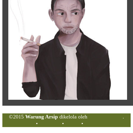
©2015
Warung Arsip
dikelola oleh
Indonesia Buku
.
Tentang
•
Peta Situs
•
Kerani
•
Privacy Policy