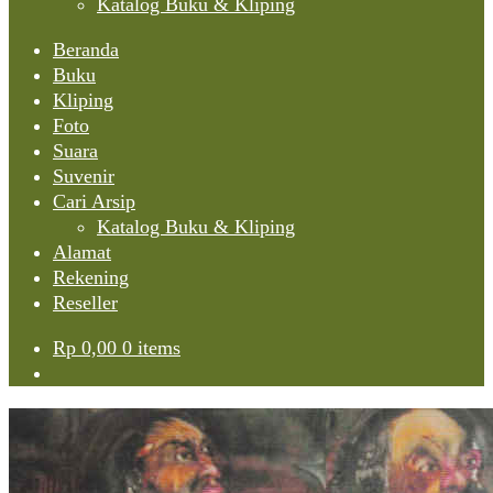
Katalog Buku & Kliping
Beranda
Buku
Kliping
Foto
Suara
Suvenir
Cari Arsip
Katalog Buku & Kliping
Alamat
Rekening
Reseller
Rp
0,00
0 items