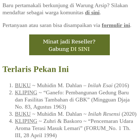
Baru pertamakali berkunjung di Warung Arsip? Silakan
mendaftar sebagai warga komunitas
di sini
.
Pertanyaan atau saran bisa disampaikan via
formulir ini
.
Terlaris Pekan Ini
BUKU
~ Muhidin M. Dahlan –
Inilah Esai
(2016)
KLIPING
~ “Ganefo: Pembangunan Gedung Baru
dan Fasilitas Tambahan di GBK” (Mingguan Djaja
No. 83, Agustus 1963)
BUKU
~ Muhidin M. Dahlan ~
Inilah Resensi
(2020)
KLIPING
~ Zuhri & Baskoro ~ “Pencemaran Udara
Aroma Terasi Masuk Lemari” (FORUM_No. 1 Th.
III, 28 April 1994)