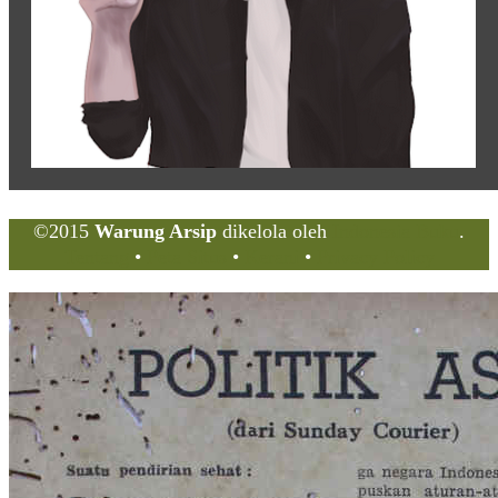
©2015
Warung Arsip
dikelola oleh
Indonesia Buku
.
Tentang
•
Peta Situs
•
Kerani
•
Privacy Policy