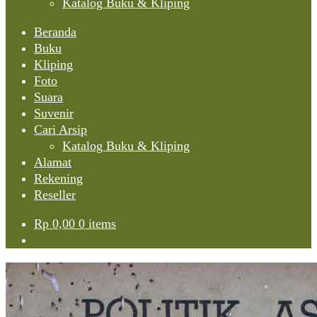
Katalog Buku & Kliping
Beranda
Buku
Kliping
Foto
Suara
Suvenir
Cari Arsip
Katalog Buku & Kliping
Alamat
Rekening
Reseller
Rp
0,00
0 items