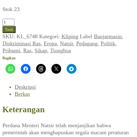
Stok 23
Kuantitas
Politik
Troli
Asli
SKU:
KL_6748
Kategori:
Kliping
Label
Banjarmasin
,
Natsir
Diskriminasi Ras
,
Eropa
,
Natsir
,
Pedagang
,
Politik
,
(Sikap_No.11,
Pribumi
,
Ras
,
Sikap
,
Tionghoa
Desember
Bagikan
1950)
Deskripsi
Berkas
Keterangan
Perdana Menteri Natsir telah menjanjikan bahwa
pemerintah akan menghapuskan segala macam peraturan