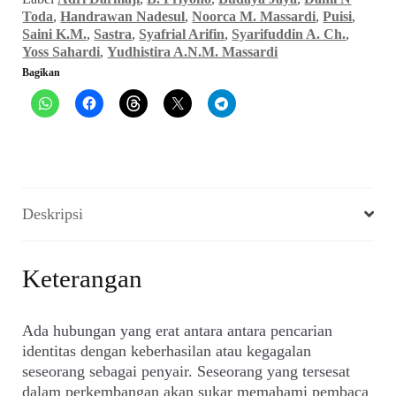
Jakarta
Toda
,
Handrawan Nadesul
,
Noorca M. Massardi
,
Puisi
,
(Budaya
Saini K.M.
,
Sastra
,
Syafrial Arifin
,
Syarifuddin A. Ch.
,
Jaya,
Yoss Sahardi
,
Yudhistira A.N.M. Massardi
Februari
Bagikan
1976)
Deskripsi
Keterangan
Ada hubungan yang erat antara antara pencarian
identitas dengan keberhasilan atau kegagalan
seseorang sebagai penyair. Seseorang yang tersesat
dalam perkembangan akan sukar memahami pembaca