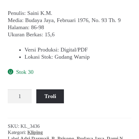
Penulis: Saini K.M.
Media: Budaya Jaya, Februari 1976, No. 93 Th. 9
Halaman: 86-98
Ukuran Berkas: 15,6
Versi Produksi
:
Digital/PDF
Lokasi Stok
:
Gudang Warsip
Stok 30
Kuantitas
Troli
Saini
K.M.
~
Penyair-
SKU:
KL_3436
Penyair
Kategori:
Kliping
Muda
Label
Adri Darmaji
,
B. Priyono
,
Budaya Jaya
,
Dami N