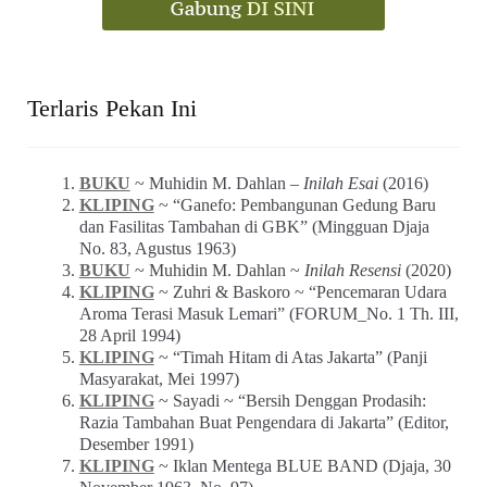
Terlaris Pekan Ini
BUKU
~ Muhidin M. Dahlan –
Inilah Esai
(2016)
KLIPING
~ “Ganefo: Pembangunan Gedung Baru
dan Fasilitas Tambahan di GBK” (Mingguan Djaja
No. 83, Agustus 1963)
BUKU
~ Muhidin M. Dahlan ~
Inilah Resensi
(2020)
KLIPING
~ Zuhri & Baskoro ~ “Pencemaran Udara
Aroma Terasi Masuk Lemari” (FORUM_No. 1 Th. III,
28 April 1994)
KLIPING
~ “Timah Hitam di Atas Jakarta” (Panji
Masyarakat, Mei 1997)
KLIPING
~ Sayadi ~ “Bersih Denggan Prodasih:
Razia Tambahan Buat Pengendara di Jakarta” (Editor,
Desember 1991)
KLIPING
~ Iklan Mentega BLUE BAND (Djaja, 30