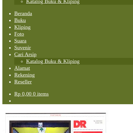
Katalog Buku & Kliping
Beranda
Buku
Kliping
Foto
Suara
Suvenir
Cari Arsip
Katalog Buku & Kliping
Alamat
Rekening
Reseller
Rp
0,00
0 items