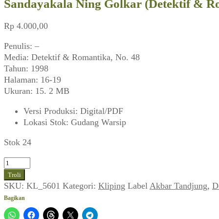
Sandayakala Ning Golkar (Detektif & Ro
Rp
4.000,00
Penulis: –
Media: Detektif & Romantika, No. 48
Tahun: 1998
Halaman: 16-19
Ukuran: 15. 2 MB
Versi Produksi
:
Digital/PDF
Lokasi Stok
:
Gudang Warsip
Stok 24
Kuantitas
Sandayakala
Troli
Ning
SKU:
KL_5601
Kategori:
Kliping
Label
Akbar Tandjung
,
D
Golkar
Bagikan
(Detektif
&