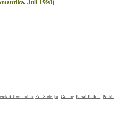
mantika, Juli 1998)
etektif Romantika
,
Edi Sudrajat
,
Golkar
,
Partai Politik
,
Politi