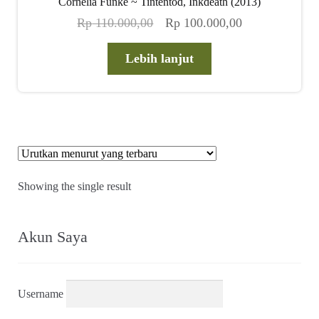
Cornelia Funke ~ Tintentod, Inkdeath (2013)
child
Harga
Harga
Rp
110.000,00
Rp
100.000,00
menu
Alamat
aslinya
saat
adalah:
ini
Lebih lanjut
Rp 110.000,00.
adalah:
Rekening
Rp 100.000,00
Reseller
Showing the single result
Akun Saya
Username