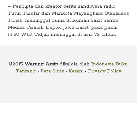
Suara
– Pencipta dan kreator cerita sandiwara radio
Tutur Tinular dan Mahkota Mayangkara, Stanislaus
Suvenir
Tidjab, meninggal dunia di Rumah Sakit Sentra
Medika Cisalak, Depok, Jawa Barat, pada pukul
Expand
14.50 WIB. Tidjab meninggal di usia 72 tahun.
Cari Arsip
child
menu
Alamat
©2015
Warung Arsip
dikelola oleh
Indonesia Buku
.
Rekening
Tentang
•
Peta Situs
•
Kerani
•
Privacy Policy
Reseller