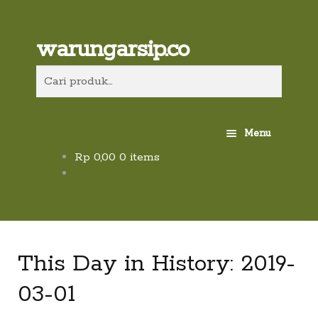
Skip
to
content
Skip
Skip
Cari
warungarsip.co
to
to
Pencarian
navigation
content
untuk:
Menu
Rp
0,00
0 items
Beranda
Buku
Kliping
This Day in History: 2019-
Foto
03-01