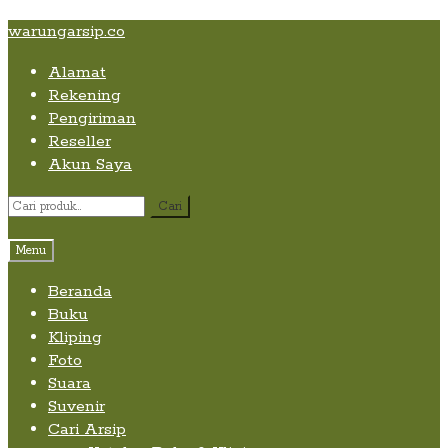
Skip
Skip
Skip
warungarsip.co
to
to
to
Alamat
content
navigation
content
Rekening
Pengiriman
Reseller
Akun Saya
Pencarian
Cari
untuk:
Menu
Beranda
Buku
Kliping
Foto
Suara
Suvenir
Cari Arsip