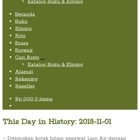
Katalog Buku & Kliping
Beranda
Buku
Kliping
Foto
Suara
Suvenir
Cari Arsip
Expand
Katalog Buku & Kliping
child
Alamat
menu
Rekening
Reseller
Rp
0,00
0 items
This Day in History: 2018-11-01
– Ditemukan kotak hitam pesawat Lion Air dengan