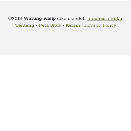
child
menu
Alamat
©2015
Warung Arsip
dikelola oleh
Indonesia Buku
.
Tentang
•
Peta Situs
•
Kerani
•
Privacy Policy
Rekening
Reseller