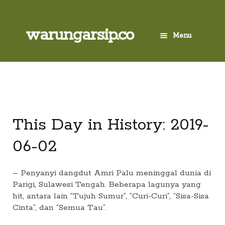
Skip
to
content
Skip
Skip
warungarsip.co
Menu
to
to
navigation
content
Beranda
Buku
Kliping
This Day in History: 2019-
06-02
Foto
Suara
– Penyanyi dangdut Amri Palu meninggal dunia di
Parigi, Sulawesi Tengah. Beberapa lagunya yang
hit, antara lain “Tujuh Sumur”, “Curi-Curi”, “Sisa-Sisa
Suvenir
Cinta”, dan “Semua Tau”.
Expand
Cari Arsip