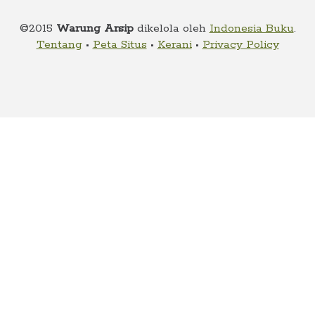
child
menu
©2015
Warung Arsip
dikelola oleh
Indonesia Buku
.
Alamat
Tentang
•
Peta Situs
•
Kerani
•
Privacy Policy
Rekening
Reseller