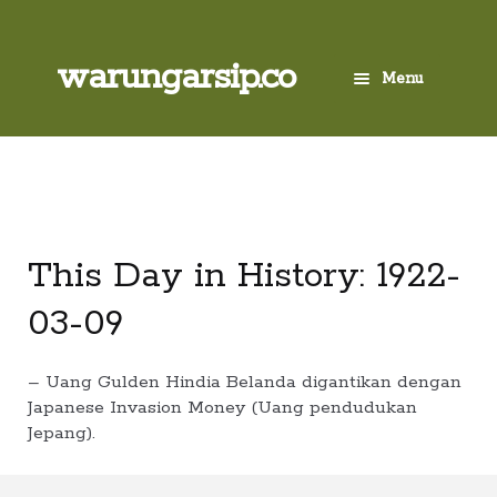
Skip
to
content
Skip
Skip
warungarsip.co
Menu
to
to
navigation
content
Beranda
Buku
Kliping
This Day in History: 1922-
03-09
Foto
Suara
– Uang Gulden Hindia Belanda digantikan dengan
Japanese Invasion Money (Uang pendudukan
Jepang).
Suvenir
Expand
Cari Arsip