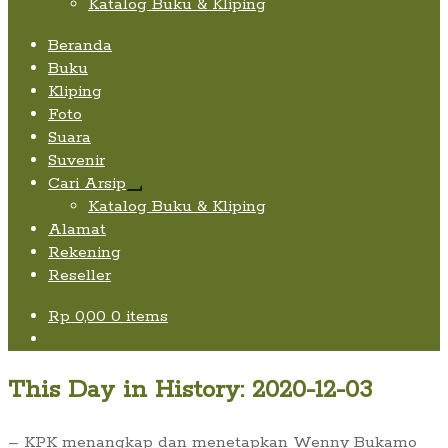
Katalog Buku & Kliping
Beranda
Buku
Kliping
Foto
Suara
Suvenir
Cari Arsip
Expand
Katalog Buku & Kliping
child
Alamat
menu
Rekening
Reseller
Rp
0,00
0 items
This Day in History: 2020-12-03
– KPK menangkap dan menetapkan Wenny Bukamo