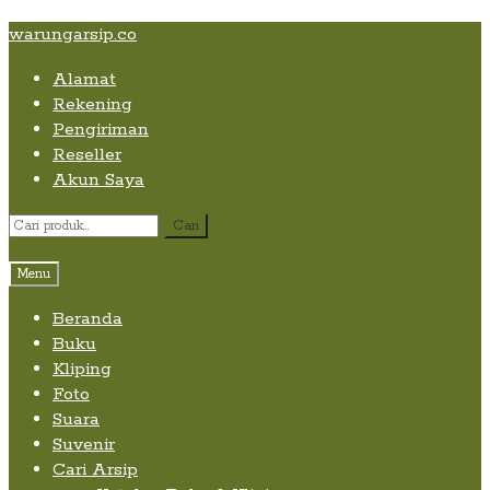
Skip
Skip
Skip
warungarsip.co
to
to
to
Alamat
content
navigation
content
Rekening
Pengiriman
Reseller
Akun Saya
Pencarian
Cari
untuk:
Menu
Beranda
Buku
Kliping
Foto
Suara
Suvenir
Cari Arsip