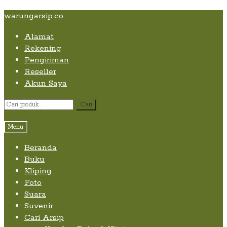
Skip
Skip
Skip
warungarsip.co
to
to
to
Alamat
content
navigation
content
Rekening
Pengiriman
Reseller
Akun Saya
Pencarian
Cari
untuk:
Menu
Beranda
Buku
Kliping
Foto
Suara
Suvenir
Cari Arsip