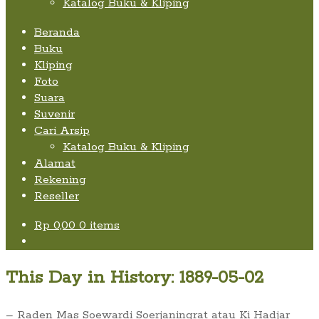
Katalog Buku & Kliping
Beranda
Buku
Kliping
Foto
Suara
Suvenir
Cari Arsip
Katalog Buku & Kliping
Alamat
Rekening
Reseller
Rp
0,00
0 items
This Day in History: 1889-05-02
– Raden Mas Soewardi Soerjaningrat atau Ki Hadjar