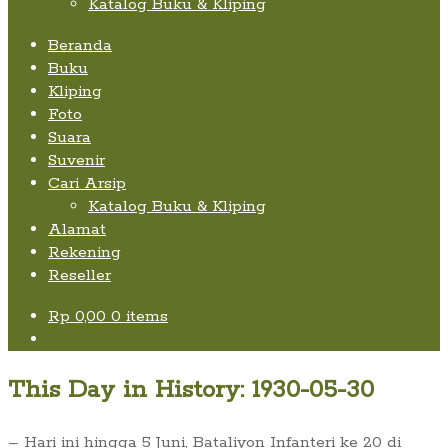
Katalog Buku & Kliping
Beranda
Buku
Kliping
Foto
Suara
Suvenir
Cari Arsip
Katalog Buku & Kliping
Alamat
Rekening
Reseller
Rp
0,00
0 items
This Day in History: 1930-05-30
– Hari ini hingga 5 Juni, Bataliyon Infanteri ke 20 di