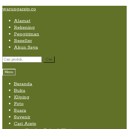
Skip
Skip
Skip
warungarsip.co
to
to
to
Alamat
content
navigation
content
Rekening
Pengiriman
Reseller
Akun Saya
Pencarian
Cari
untuk:
Menu
Beranda
Buku
Kliping
Foto
Suara
Suvenir
Cari Arsip