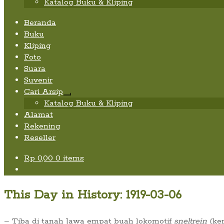
Katalog Buku & Kliping
Beranda
Buku
Kliping
Foto
Suara
Suvenir
Cari Arsip
Expand
Katalog Buku & Kliping
child
Alamat
menu
Rekening
Reseller
Rp
0,00
0 items
This Day in History: 1919-03-06
– Tiba di tanah Jawa empat buah lokomotif
sneltrein
(ker