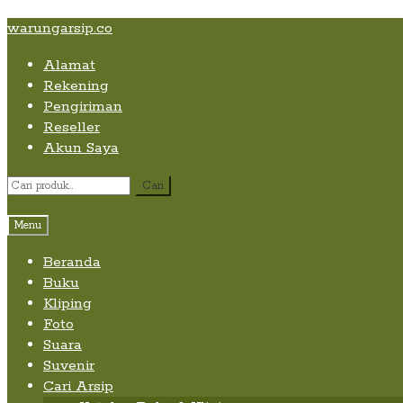
Skip
Skip
Skip
warungarsip.co
to
to
to
Alamat
content
navigation
content
Rekening
Pengiriman
Reseller
Akun Saya
Pencarian
Cari
untuk:
Menu
Beranda
Buku
Kliping
Foto
Suara
Suvenir
Cari Arsip