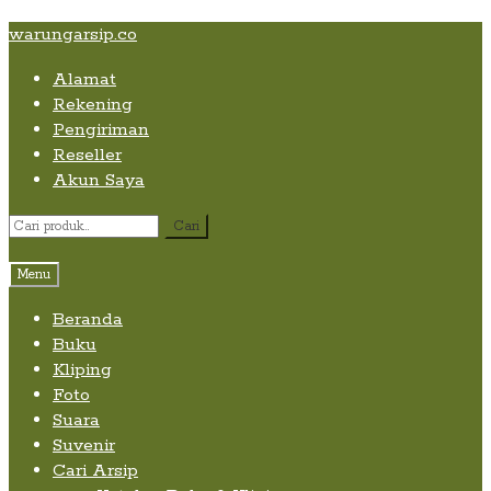
Skip
Skip
Skip
warungarsip.co
to
to
to
Alamat
content
navigation
content
Rekening
Pengiriman
Reseller
Akun Saya
Pencarian
Cari
untuk:
Menu
Beranda
Buku
Kliping
Foto
Suara
Suvenir
Cari Arsip