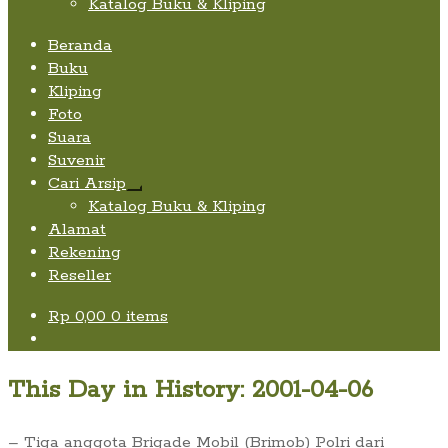
Katalog Buku & Kliping
Beranda
Buku
Kliping
Foto
Suara
Suvenir
Cari Arsip
Expand
Katalog Buku & Kliping
child
Alamat
menu
Rekening
Reseller
Rp
0,00
0 items
This Day in History: 2001-04-06
– Tiga anggota Brigade Mobil (Brimob) Polri dari