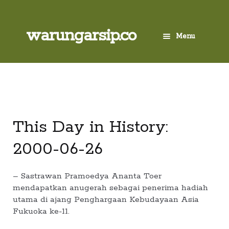
Skip
to
content
Skip
Skip
warungarsip.co
Menu
to
to
navigation
content
Beranda
Buku
Kliping
This Day in History:
2000-06-26
Foto
Suara
– Sastrawan Pramoedya Ananta Toer
mendapatkan anugerah sebagai penerima hadiah
utama di ajang Penghargaan Kebudayaan Asia
Suvenir
Fukuoka ke-11.
Cari Arsip