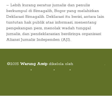
Suara
– Lebih kurang seratus jurnalis dan penulis
berkumpul di Sirnagalih, Bogor yang melahirkan
Suvenir
Deklarasi Sirnagalih. Deklarasi itu berisi, antara lain
tuntutan hak publik atas informasi, menentang
Expand
pengekangan pers, menolak wadah tunggal
Cari Arsip
child
jurnalis, dan pendeklarasian berdirinya organisasi
menu
Aliansi Jurnalis Independen (AJI).
Alamat
Rekening
©2015
Warung Arsip
dikelola oleh
Indonesia Buku
.
Tentang
•
Peta Situs
•
Kerani
•
Privacy Policy
Reseller