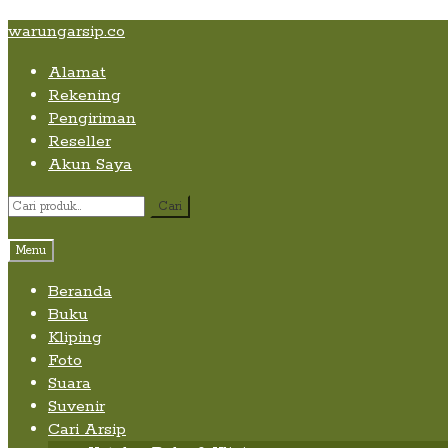
Skip
Skip
Skip
warungarsip.co
to
to
to
Alamat
content
navigation
content
Rekening
Pengiriman
Reseller
Akun Saya
Pencarian
Cari
untuk:
Menu
Beranda
Buku
Kliping
Foto
Suara
Suvenir
Cari Arsip