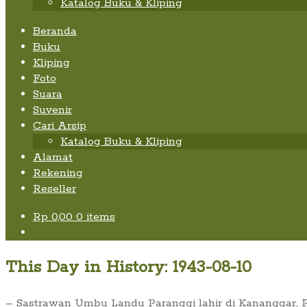
Katalog Buku & Kliping
Beranda
Buku
Kliping
Foto
Suara
Suvenir
Cari Arsip
Katalog Buku & Kliping
Alamat
Rekening
Reseller
Rp
0,00
0 items
This Day in History: 1943-08-10
– Sastrawan Umbu Landu Paranggi lahir di Kananggar, Pab