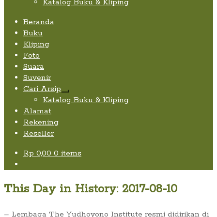
Katalog Buku & Kliping
Beranda
Buku
Kliping
Foto
Suara
Suvenir
Cari Arsip
Expand
Katalog Buku & Kliping
child
Alamat
menu
Rekening
Reseller
Rp
0,00
0 items
This Day in History: 2017-08-10
– Lembaga The Yudhoyono Institute resmi didirikan di