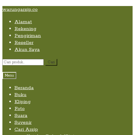
Skip
Skip
Skip
warungarsip.co
to
to
to
Alamat
content
navigation
content
Rekening
Pengiriman
Reseller
Akun Saya
Pencarian
Cari
untuk:
Menu
Beranda
Buku
Kliping
Foto
Suara
Suvenir
Cari Arsip