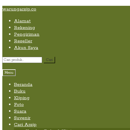
Skip
Skip
Skip
warungarsip.co
to
to
to
Alamat
content
navigation
content
Rekening
Pengiriman
Reseller
Akun Saya
Pencarian
Cari
untuk:
Menu
Beranda
Buku
Kliping
Foto
Suara
Suvenir
Cari Arsip