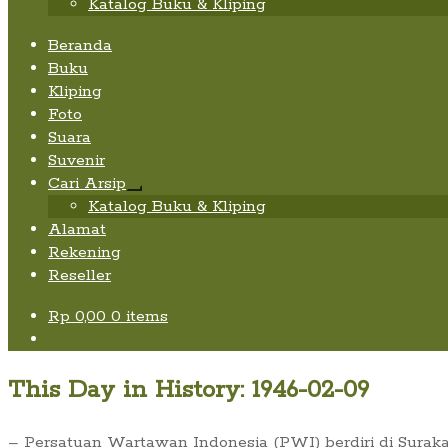
Katalog Buku & Kliping
Beranda
Buku
Kliping
Foto
Suara
Suvenir
Cari Arsip
Expand
Katalog Buku & Kliping
child
Alamat
menu
Rekening
Reseller
Rp
0,00
0 items
This Day in History: 1946-02-09
– Persatuan Wartawan Indonesia (PWI) berdiri di Suraka