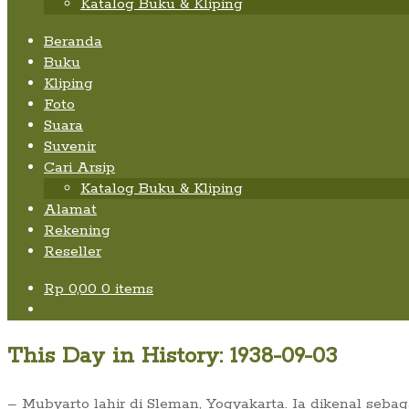
Katalog Buku & Kliping
Beranda
Buku
Kliping
Foto
Suara
Suvenir
Cari Arsip
Katalog Buku & Kliping
Alamat
Rekening
Reseller
Rp
0,00
0 items
This Day in History: 1938-09-03
– Mubyarto lahir di Sleman, Yogyakarta. Ia dikenal seb