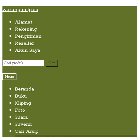
Skip
Skip
Skip
warungarsip.co
to
to
to
Alamat
content
navigation
content
Rekening
Pengiriman
Reseller
Akun Saya
Pencarian
Cari
untuk:
Menu
Beranda
Buku
Kliping
Foto
Suara
Suvenir
Cari Arsip