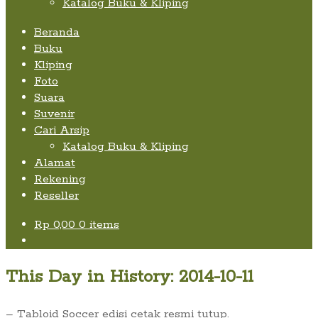
Katalog Buku & Kliping
Beranda
Buku
Kliping
Foto
Suara
Suvenir
Cari Arsip
Katalog Buku & Kliping
Alamat
Rekening
Reseller
Rp
0,00
0 items
This Day in History: 2014-10-11
– Tabloid Soccer edisi cetak resmi tutup.