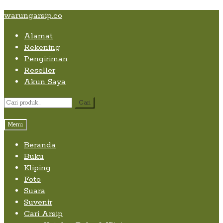
Skip
Skip
Skip
warungarsip.co
to
to
to
Alamat
content
navigation
content
Rekening
Pengiriman
Reseller
Akun Saya
Pencarian
Cari
untuk:
Menu
Beranda
Buku
Kliping
Foto
Suara
Suvenir
Cari Arsip