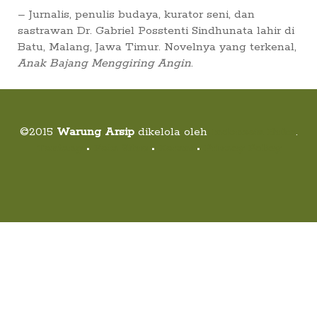
Suara
– Jurnalis, penulis budaya, kurator seni, dan
sastrawan Dr. Gabriel Posstenti Sindhunata lahir di
Suvenir
Batu, Malang, Jawa Timur. Novelnya yang terkenal,
Anak Bajang Menggiring Angin
.
Cari Arsip
Alamat
©2015
Warung Arsip
dikelola oleh
Indonesia Buku
.
Tentang
•
Peta Situs
•
Kerani
•
Privacy Policy
Rekening
Reseller