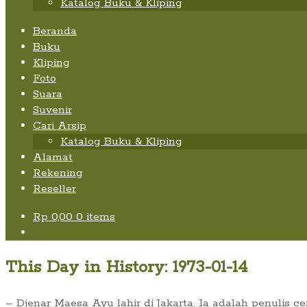
Katalog Buku & Kliping
Beranda
Buku
Kliping
Foto
Suara
Suvenir
Cari Arsip
Katalog Buku & Kliping
Alamat
Rekening
Reseller
Rp
0,00
0 items
This Day in History: 1973-01-14
– Djenar Maesa Ayu lahir di Jakarta. Ia adalah penulis 