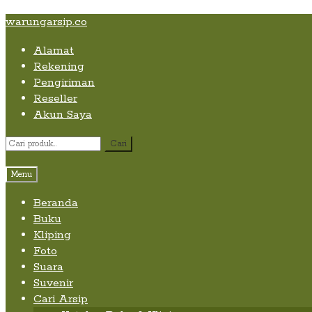
Skip
Skip
Skip
warungarsip.co
to
to
to
Alamat
content
navigation
content
Rekening
Pengiriman
Reseller
Akun Saya
Pencarian
Cari
untuk:
Menu
Beranda
Buku
Kliping
Foto
Suara
Suvenir
Cari Arsip