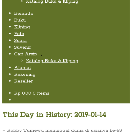
Katalog Buku & Kliping
Beranda
Buku
Kliping
Foto
Suara
Suvenir
Cari Arsip
Expand
Katalog Buku & Kliping
child
Alamat
menu
Rekening
Reseller
Rp
0,00
0 items
This Day in History: 2019-01-14
– Robby Tumewu meninggal dunia di usianya ke-65