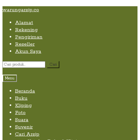
Skip
Skip
Skip
warungarsip.co
to
to
to
Alamat
content
navigation
content
Rekening
Pengiriman
Reseller
Akun Saya
Pencarian
Cari
untuk:
Menu
Beranda
Buku
Kliping
Foto
Suara
Suvenir
Cari Arsip