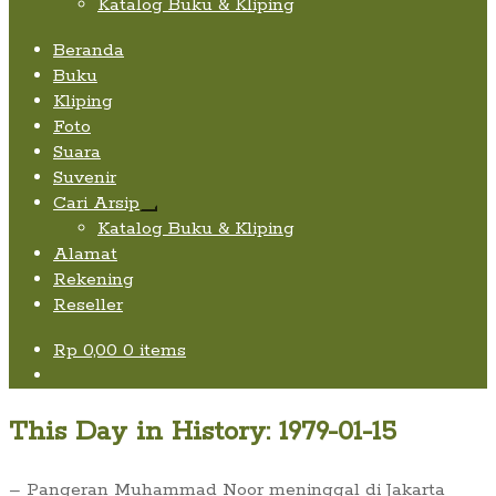
Katalog Buku & Kliping
Beranda
Buku
Kliping
Foto
Suara
Suvenir
Cari Arsip
Expand
Katalog Buku & Kliping
child
Alamat
menu
Rekening
Reseller
Rp
0,00
0 items
This Day in History: 1979-01-15
– Pangeran Muhammad Noor meninggal di Jakarta