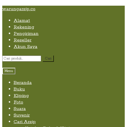
Skip
Skip
Skip
warungarsip.co
to
to
to
Alamat
content
navigation
content
Rekening
Pengiriman
Reseller
Akun Saya
Pencarian
Cari
untuk:
Menu
Beranda
Buku
Kliping
Foto
Suara
Suvenir
Cari Arsip