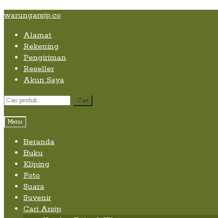
Skip
Skip
Skip
warungarsip.co
to
to
to
Alamat
content
navigation
content
Rekening
Pengiriman
Reseller
Akun Saya
Pencarian
Cari
untuk:
Menu
Beranda
Buku
Kliping
Foto
Suara
Suvenir
Cari Arsip