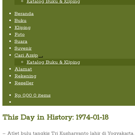
Katalog Buku & Kliping
Beranda
Buku
Kliping
Foto
Suara
Suvenir
Cari Arsip
Expand
Katalog Buku & Kliping
child
Alamat
menu
Rekening
Reseller
Rp
0,00
0 items
This Day in History: 1974-01-18
– Atlet bulu tangkis Tri Kusharyanto lahir di Yogyakar