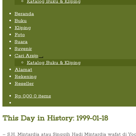
Katalog Buku & Kliping
Beranda
Buku
Kliping
Foto
Suara
Suvenir
Cari Arsip
Expand
Katalog Buku & Kliping
child
Alamat
menu
Rekening
Reseller
Rp
0,00
0 items
This Day in History: 1999-01-18
– S.H. Mintardja atau Singgih Hadi Mintardja wafat di Yo