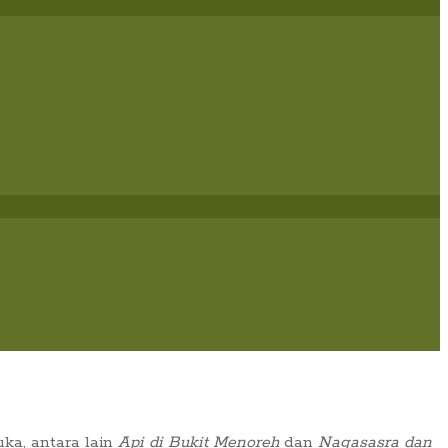
uka, antara lain
Api di Bukit Menoreh
dan
Nagasasra dan