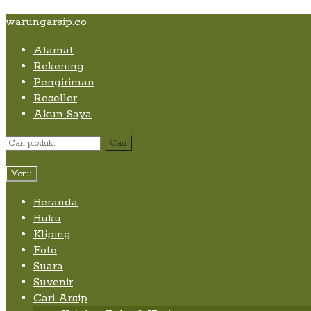
Skip
Skip
Skip
warungarsip.co
to
to
to
Alamat
content
navigation
content
Rekening
Pengiriman
Reseller
Akun Saya
Pencarian
Cari
untuk:
Menu
Beranda
Buku
Kliping
Foto
Suara
Suvenir
Cari Arsip