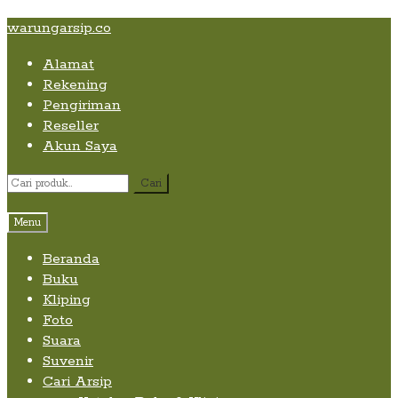
Skip
Skip
Skip
warungarsip.co
to
to
to
Alamat
content
navigation
content
Rekening
Pengiriman
Reseller
Akun Saya
Pencarian
Cari
untuk:
Menu
Beranda
Buku
Kliping
Foto
Suara
Suvenir
Cari Arsip