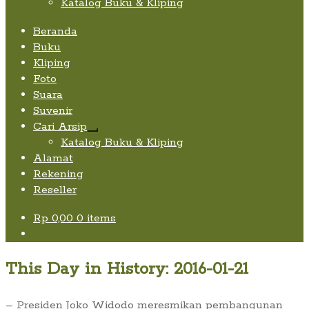
Katalog Buku & Kliping
Beranda
Buku
Kliping
Foto
Suara
Suvenir
Cari Arsip
Expand
Katalog Buku & Kliping
child
Alamat
menu
Rekening
Reseller
Rp
0,00
0 items
This Day in History: 2016-01-21
– Presiden Joko Widodo meresmikan pembangunan