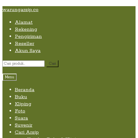
Skip
Skip
Skip
warungarsip.co
to
to
to
Alamat
content
navigation
content
Rekening
Pengiriman
Reseller
Akun Saya
Pencarian
Cari
untuk:
Menu
Beranda
Buku
Kliping
Foto
Suara
Suvenir
Cari Arsip