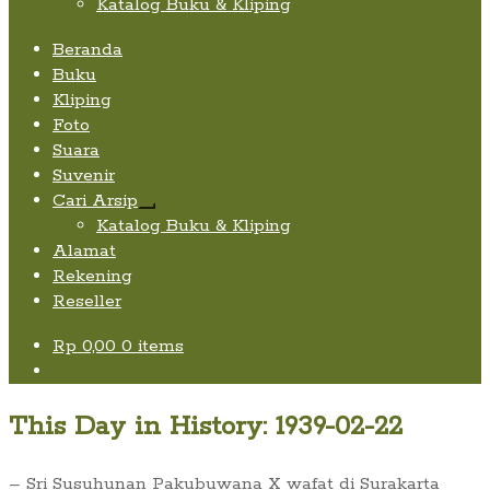
Katalog Buku & Kliping
Beranda
Buku
Kliping
Foto
Suara
Suvenir
Cari Arsip
Expand
Katalog Buku & Kliping
child
Alamat
menu
Rekening
Reseller
Rp
0,00
0 items
This Day in History: 1939-02-22
– Sri Susuhunan Pakubuwana X wafat di Surakarta