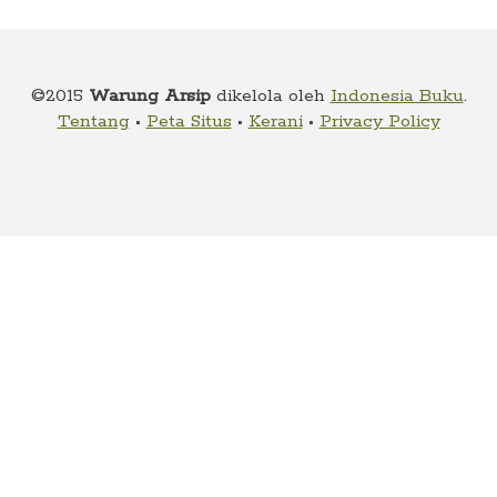
child
menu
Alamat
©2015
Warung Arsip
dikelola oleh
Indonesia Buku
.
Rekening
Tentang
•
Peta Situs
•
Kerani
•
Privacy Policy
Reseller