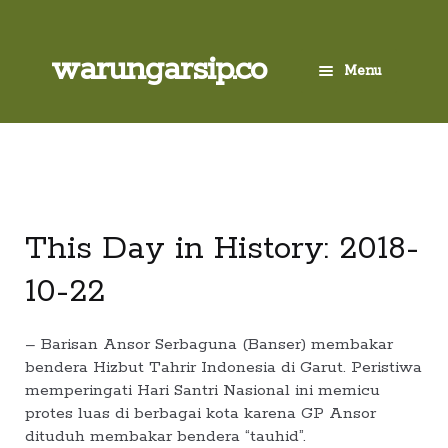
Skip
to
content
Skip
Skip
warungarsip.co
Menu
to
to
navigation
content
Beranda
Buku
Kliping
This Day in History: 2018-
10-22
Foto
Suara
– Barisan Ansor Serbaguna (Banser) membakar
bendera Hizbut Tahrir Indonesia di Garut. Peristiwa
memperingati Hari Santri Nasional ini memicu
Suvenir
protes luas di berbagai kota karena GP Ansor
dituduh membakar bendera “tauhid”.
Expand
Cari Arsip