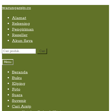
Skip
Skip
Skip
warungarsip.co
to
to
to
Alamat
content
navigation
content
Rekening
Pengiriman
Reseller
Akun Saya
Pencarian
Cari
untuk:
Menu
Beranda
Buku
Kliping
Foto
Suara
Suvenir
Cari Arsip