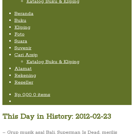
Katalog Buku & Kliping
Beranda
Buku
Kliping
Foto
Suara
Suvenir
Cari Arsip
Katalog Buku & Kliping
Alamat
Rekening
Reseller
Rp
0,00
0 items
This Day in History: 2012-02-23
– Grup musik asal Bali, Superman Is Dead, merilis