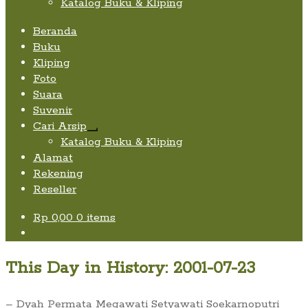
Katalog Buku & Kliping
Beranda
Buku
Kliping
Foto
Suara
Suvenir
Cari Arsip
Expand
Katalog Buku & Kliping
child
Alamat
menu
Rekening
Reseller
Rp
0,00
0 items
This Day in History: 2001-07-23
– Dyah Permata Megawati Setyawati Soekarnoputri