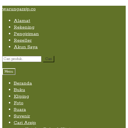
Skip
Skip
Skip
warungarsip.co
to
to
to
Alamat
content
navigation
content
Rekening
Pengiriman
Reseller
Akun Saya
Pencarian
Cari
untuk:
Menu
Beranda
Buku
Kliping
Foto
Suara
Suvenir
Cari Arsip