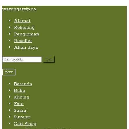
Skip
Skip
Skip
warungarsip.co
to
to
to
Alamat
content
navigation
content
Rekening
Pengiriman
Reseller
Akun Saya
Pencarian
Cari
untuk:
Menu
Beranda
Buku
Kliping
Foto
Suara
Suvenir
Cari Arsip