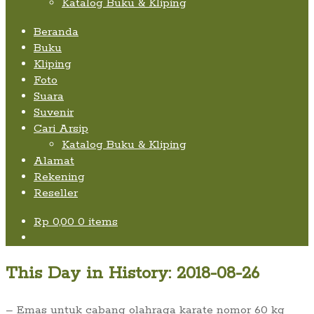
Katalog Buku & Kliping
Beranda
Buku
Kliping
Foto
Suara
Suvenir
Cari Arsip
Katalog Buku & Kliping
Alamat
Rekening
Reseller
Rp
0,00
0 items
This Day in History: 2018-08-26
– Emas untuk cabang olahraga karate nomor 60 kg