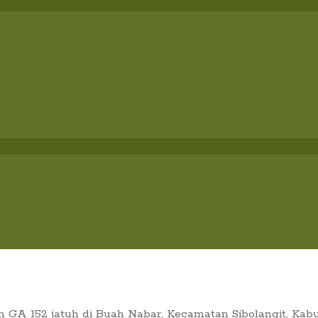
A 152 jatuh di Buah Nabar, Kecamatan Sibolangit, Kabupa