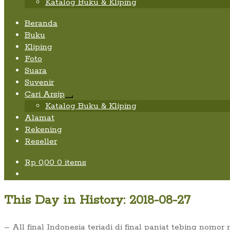
Katalog Buku & Kliping
Beranda
Buku
Kliping
Foto
Suara
Suvenir
Cari Arsip
Expand
Katalog Buku & Kliping
child
Alamat
menu
Rekening
Reseller
Rp
0,00
0 items
This Day in History: 2018-08-27
– All final Indonesia terjadi di final panjat tebing nom