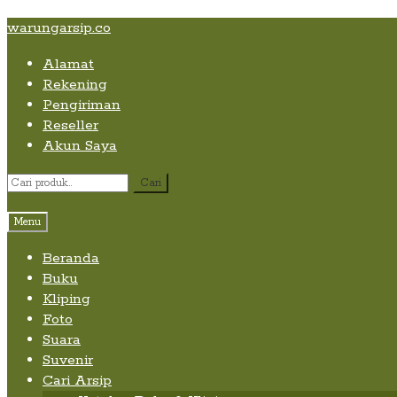
Skip
Skip
Skip
warungarsip.co
to
to
to
Alamat
content
navigation
content
Rekening
Pengiriman
Reseller
Akun Saya
Pencarian
Cari
untuk:
Menu
Beranda
Buku
Kliping
Foto
Suara
Suvenir
Cari Arsip